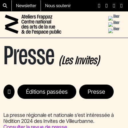
Aller au contenu
Skip to footer
Newsletter
Nous soutenir
Menu
Presse
(Les Invites)
Éditions passées
Presse
La presse régionale et nationale s’est intéressée à
l’édition 2024 des Invites de Villeurbanne.
Consulter la revue de presse.