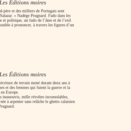
Les Éditions moires
d-père et des milliers de Portugais sont
e Salazar. » Nadège Prugnard. Fado dans les
e et politique, un fado de l’âme et de l’exil
ssible à prononcer, à travers les figures d’un
Les Éditions moires
écriture de terrain mené durant deux ans à
es et des femmes qui fuient la guerre et la
e en Europe.
s inassouvis, mille révoltes inconsolables,
rsée à arpenter sans relâche le ghetto calaisien
Prugnard.