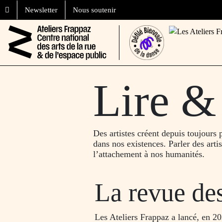
Aller au contenu
Skip to footer
Newsletter
Nous soutenir
Lire &
Des artistes créent depuis toujours 
dans nos existences. Parler des artis
l’attachement à nos humanités.
La revue de
Les Ateliers Frappaz a lancé, en 20