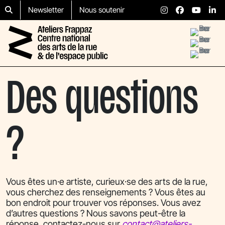
Aller au contenu
Skip to footer
Newsletter
Nous soutenir
Menu
Des questions
?
Vous êtes un·e artiste, curieux·se des arts de la rue,
vous cherchez des renseignements ? Vous êtes au
bon endroit pour trouver vos réponses. Vous avez
d’autres questions ? Nous savons peut-être la
réponse, contactez-nous sur
contact@ateliers-