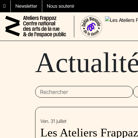
Aller au contenu
Skip to footer
Newsletter
Nous soutenir
Actualit
ven. 31 juillet
Les Ateliers Frappa