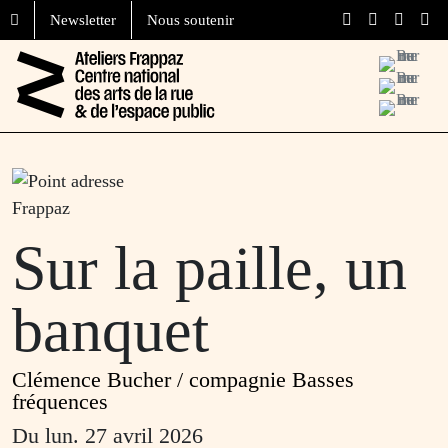
Aller au contenu
Skip to footer
Newsletter
Nous soutenir
Menu
Sur la paille, un
banquet
Clémence Bucher / compagnie Basses
fréquences
Du
lun. 27 avril 2026