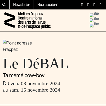
Aller au contenu
Skip to footer
Newsletter
Nous soutenir
Menu
Le DéBAL
Ta mémé cow-boy
Du
ven. 08 novembre 2024
au
sam. 16 novembre 2024