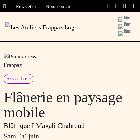
Aller au contenu
Skip to footer
Newsletter
Nous soutenir
Menu
Arts de la rue
Flânerie en paysage
mobile
Blöffique I Magali Chabroud
sam. 20 juin