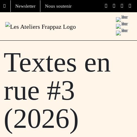
Aller au contenu
Skip to footer
Newsletter
Nous soutenir
Menu
Textes en
rue #3
(2026)