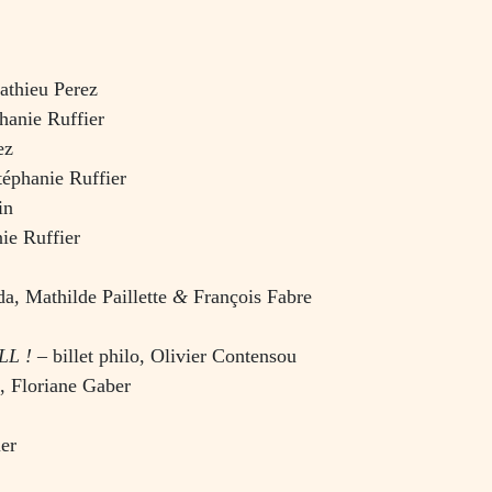
athieu Perez
hanie Ruffier
ez
téphanie Ruffier
in
ie Ruffier
da
,
Mathilde Paillette
&
François Fabre
OLL
! –
billet philo, Olivier Contensou
, Floriane Gaber
ier