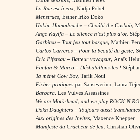
Corde sensible,
Mathieu Perez
La Rue est à eux,
Nadja Pobel
Menstrues
, Esther Iriko Doko
Hakim Hamadouche – Chaâbi the Casbah,
M
Ange Kayifa – Le silence n’est plus d’or,
Stép
Garbitxu – Tout feu tout basque
, Mathieu Per
Carlos Carreras – Pour la beauté du geste
, S
Éric Pifeteau – Batteur voyageur
, Anaïs Helu
Fanfan & Marco – Déshabillons-les
!
Stéphan
Ta mémé Cow Boy,
Tarik Noui
Fiches pratiques
par Sanseverino
,
Laura Teje
Barbara
, Les Vulves Assassines
We are Motörhead, and we play ROCK’N R
Dakh Daughters – Toujours aussi tranchantes
Aux origines des Invites
, Maxence Knepper
Manifeste du Cracheur de feu,
Christian Oliv