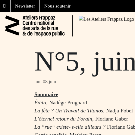
Aller au contenu
Skip to footer
Newsletter
Nous soutenir
N°5, jui
lun. 08 juin
Sommaire
Édito,
Nadège Prugnard
La fête ? Un Travail de Titanos,
Nadja Pobel
L’éternel retour du Forain,
Floriane Gaber
La “rue“ existe- t-elle ailleurs ?
Floriane Ga