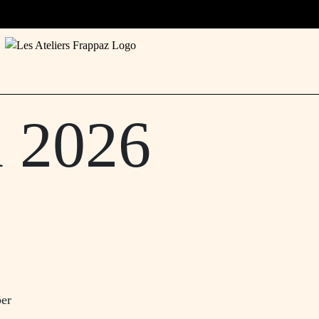
n 2026
ber