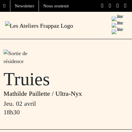
Aller au contenu
Skip to footer
Newsletter
Nous soutenir
Menu
Truies
Mathilde Paillette / Ultra-Nyx
jeu. 02 avril
18h30