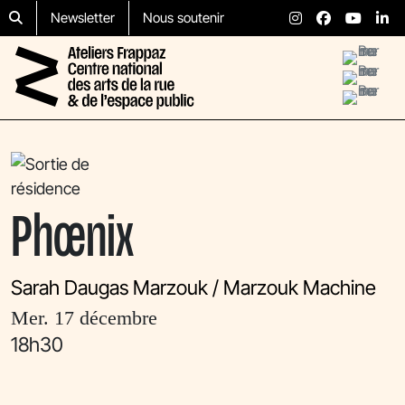
Aller au contenu
Skip to footer
Newsletter
Nous soutenir
Menu
Phœnix
Sarah Daugas Marzouk / Marzouk Machine
mer. 17 décembre
18h30