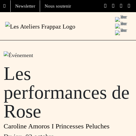
Aller au contenu
Skip to footer
Newsletter
Nous soutenir
Menu
Les
performances de
Rose
Caroline Amoros I Princesses Peluches