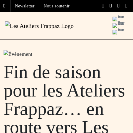
Aller au contenu
Skip to footer
Newsletter
Nous soutenir
Menu
Fin de saison
pour les Ateliers
Frappaz… en
route vers Les