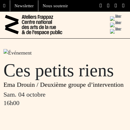
Aller au contenu
Skip to footer
Newsletter
Nous soutenir
Menu
Ces petits riens
Ema Drouin / Deuxième groupe d’intervention
sam. 04 octobre
16h00