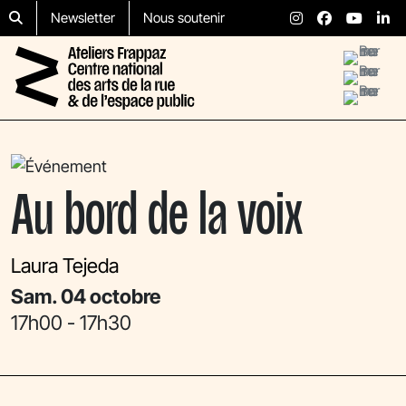
Aller au contenu
Skip to footer
Newsletter
Nous soutenir
Menu
Au bord de la voix
Laura Tejeda
sam. 04 octobre
17h00
- 17h30