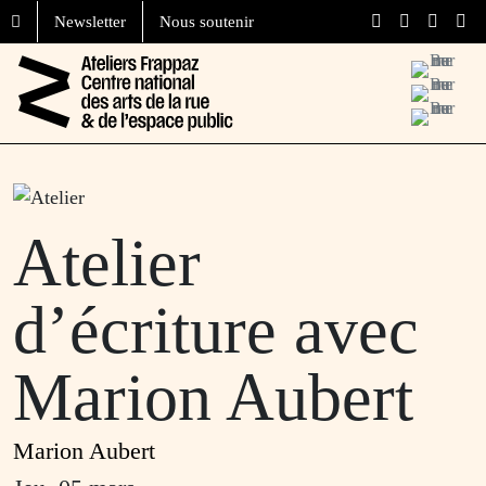
Aller au contenu
Skip to footer
Newsletter
Nous soutenir
Menu
Atelier
d’écriture avec
Marion Aubert
Marion Aubert