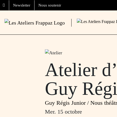
Aller au contenu
Skip to footer
Newsletter
Nous soutenir
Atelier d
Guy Régi
Guy Régis Junior / Nous théât
mer. 15 octobre