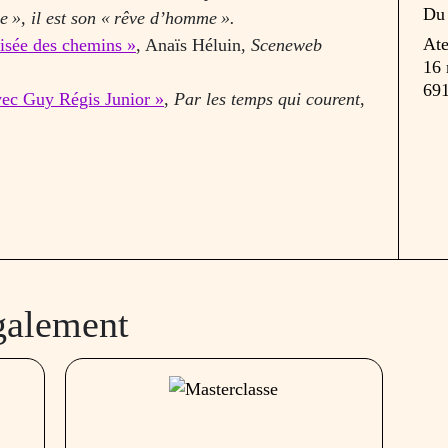
D
ce
», il est son «
rêve d’homme
».
Ate
oisée des chemins »
, Anaïs Héluin,
Sceneweb
16 
691
avec Guy Régis Junior »
,
Par les temps qui courent
,
galement